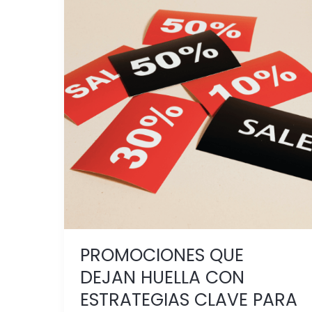
PROMOCIONES
QUE
DEJAN
HUELLA
CON
ESTRATEGIAS
CLAVE
PARA
EL
PDV:
vende
más
y
mejor
PROMOCIONES QUE
DEJAN HUELLA CON
ESTRATEGIAS CLAVE PARA