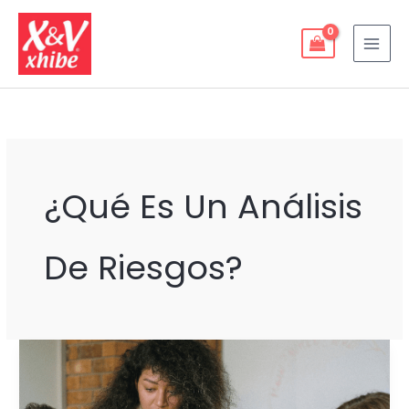
Ir
al
contenido
¿qué Es Un Análisis
De Riesgos?
ANÁLISIS
DE
RIESGOS: