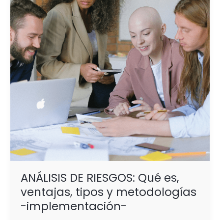
Qué
es,
ventajas,
tipos
y
metodologías
-
implementación-
ANÁLISIS DE RIESGOS: Qué es,
ventajas, tipos y metodologías
-implementación-