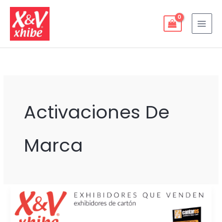
Ir
al
contenido
Activaciones De
Marca
ACTIVACIONES
DE
MARCA