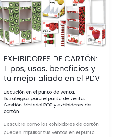
EXHIBIDORES
DE
CARTÓN:
Tipos,
usos,
beneficios
y
EXHIBIDORES DE CARTÓN:
tu
mejor
Tipos, usos, beneficios y
aliado
tu mejor aliado en el PDV
en
el
Ejecución en el punto de venta
,
Estrategias para el punto de venta
,
PDV
Gestión
,
Material POP y exhibidores de
cartón
Descubre cómo los exhibidores de cartón
pueden impulsar tus ventas en el punto