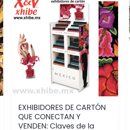
EXHIBIDORES
DE
CARTÓN
QUE
CONECTAN
Y
VENDEN:
Claves
de
la
Pirámide
de
Maslow
para
EXHIBIDORES DE CARTÓN
el
QUE CONECTAN Y
PDV
VENDEN: Claves de la