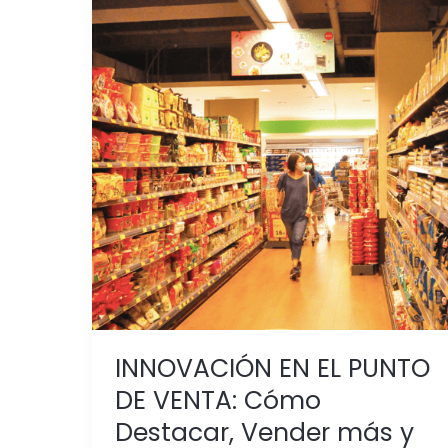
INNOVACIÓN
EN
EL
PUNTO
DE
VENTA:
Cómo
Destacar,
Vender
más
y
Enamorar
al
consumidor
INNOVACIÓN EN EL PUNTO
DE VENTA: Cómo
Destacar, Vender más y