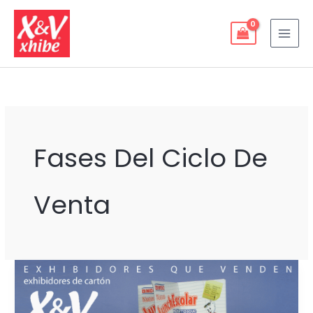
Ir
al
contenido
Fases Del Ciclo De
Venta
CICLO
DE
VENTA