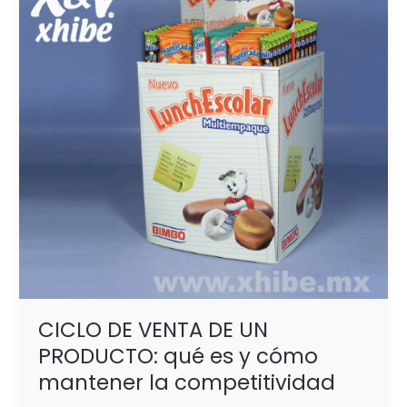
DE
UN
PRODUCTO:
qué
es
y
cómo
mantener
la
competitividad
CICLO DE VENTA DE UN
PRODUCTO: qué es y cómo
mantener la competitividad