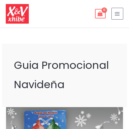
Ir
al
contenido
Guia Promocional
Navideña
GUÍA
PROMOCIONAL
NAVIDEÑA: