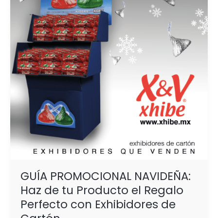
Haz
de
tu
Producto
el
Regalo
Perfecto
con
Exhibidores
de
Cartón
GUÍA PROMOCIONAL NAVIDEÑA:
Haz de tu Producto el Regalo
Perfecto con Exhibidores de