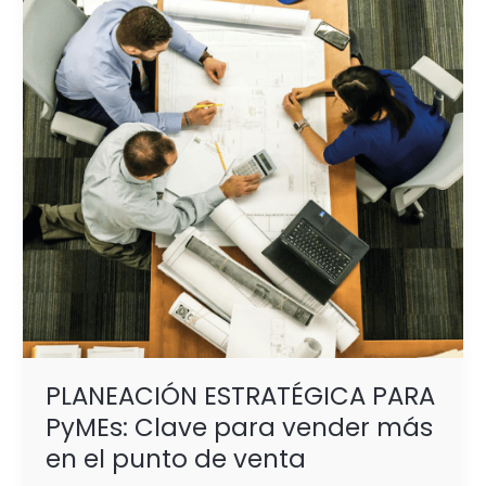
PyMEs:
Clave
para
vender
más
en
el
punto
de
venta
PLANEACIÓN ESTRATÉGICA PARA
PyMEs: Clave para vender más
en el punto de venta