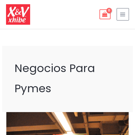
Ir
al
contenido
Negocios Para
Pymes
¿CÓMO
UNA
PyME