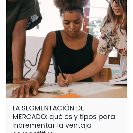
MERCADO:
qué
es
y
tipos
para
incrementar
la
ventaja
competitiva
LA SEGMENTACIÓN DE
MERCADO: qué es y tipos para
incrementar la ventaja