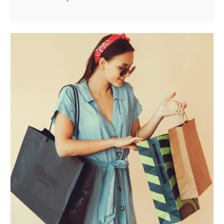
CONQUISTA
CORAZONES
EN
EL
PDV:
ESTRATEGIAS
QUE
VENDEN
Y
ENAMORAN