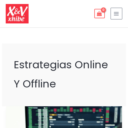
Ir
al
contenido
Estrategias Online
Y Offline
RETAIL
INTELLIGENCE:
Cómo