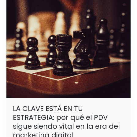
TU
ESTRATEGIA:
por
qué
el
PDV
sigue
siendo
vital
en
la
era
del
LA CLAVE ESTÁ EN TU
marketing
digital
ESTRATEGIA: por qué el PDV
sigue siendo vital en la era del
marketing digital