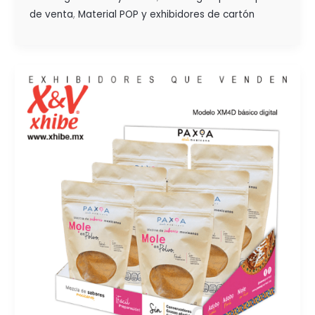
de venta
,
Material POP y exhibidores de cartón
POSICIONA
TU
MARCA
APROVECHANDO
TODOS
TUS
PUNTOS
DE
CONTACTO