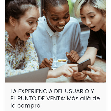
USUARIO
Y
EL
PUNTO
DE
VENTA:
Más
allá
de
la
compra
LA EXPERIENCIA DEL USUARIO Y
EL PUNTO DE VENTA: Más allá de
la compra