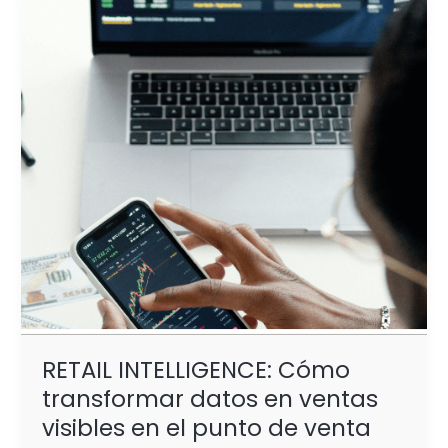
transformar
datos
en
ventas
visibles
en
el
punto
de
venta
RETAIL INTELLIGENCE: Cómo
transformar datos en ventas
visibles en el punto de venta