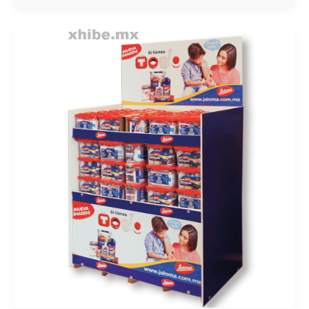
IMPULSA
TU
MARCA
CON
INNOVACIÓN,
PROPÓSITO
Y
EXHIBIDORES
QUE
SÍ
VENDEN