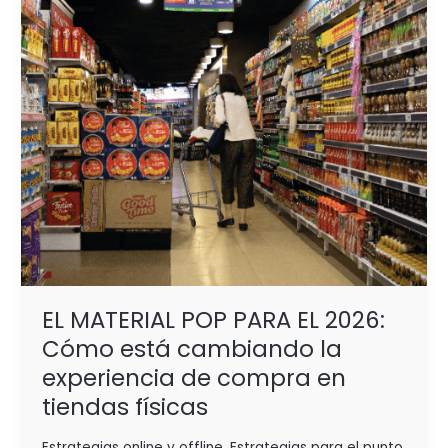
2026:
Cómo
está
cambiando
la
experiencia
de
compra
en
tiendas
físicas
EL MATERIAL POP PARA EL 2026:
Cómo está cambiando la
experiencia de compra en
tiendas físicas
Estrategias online y offline
,
Estrategias para el punto