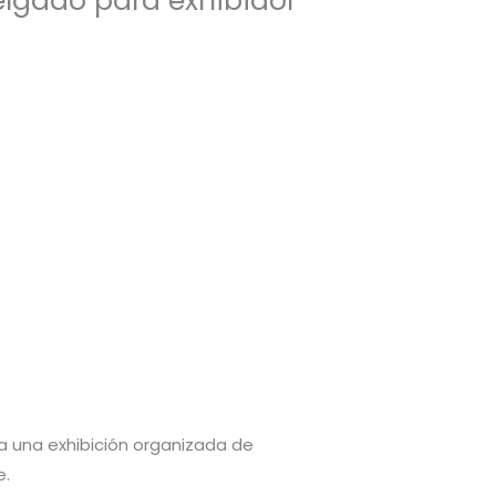
Delgado para exhibidor
a una exhibición organizada de
e.