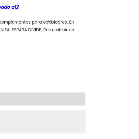
mado a12
 complementos para exhibidores
,
En
NIZA, SEPARA DIVIDE
,
Para exhibir en