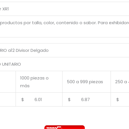
r XR1
roductos por talla, color, contenido o sabor. Para exhibidor
RIO a12 Divisor Delgado
UNITARIO
1000 piezas o
500 a 999 piezas
250 a 
más
$ 6.01
$ 6.87
$ 7