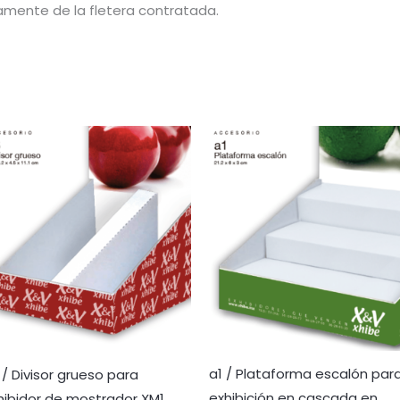
amente de la fletera contratada.
a1 / Plataforma escalón par
 / Divisor grueso para
exhibición en cascada en
hibidor de mostrador XM1