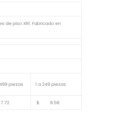
es de piso XR1. Fabricado en
499 piezas
1 a 249 piezas
.72
$ 8.58