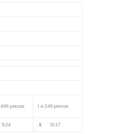
 499 piezas
1 a 249 piezas
.24
$ 10.27