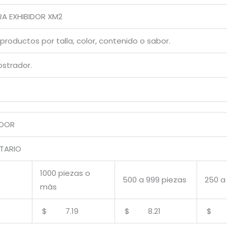
A EXHIBIDOR XM2
productos por talla, color, contenido o sabor.
ostrador.
ADOR
ITARIO
1000 piezas o
500 a 999 piezas
250 a
más
$ 7.19
$ 8.21
$ 9