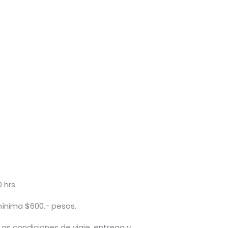
 hrs.
mínima $600.- pesos.
 Las condiciones de viaje, entrega y