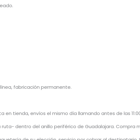
seado.
ínea, fabricación permanente.
 en tienda, envíos el mismo día llamando antes de las 11:00
 ruta- dentro del anillo periférico de Guadalajara. Compra 
quetería de su elección, servicio por cobrar al destinatario.