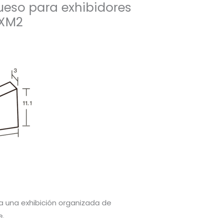
rueso para exhibidores
 XM2
a una exhibición organizada de
e.