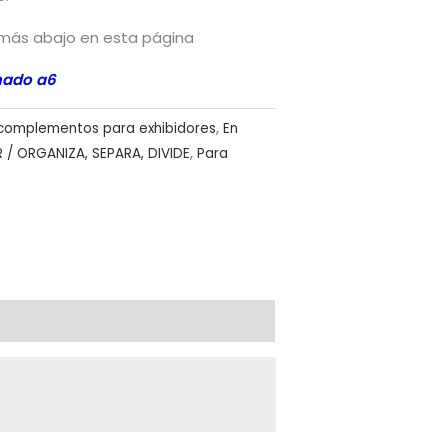
más abajo en esta página
mado a6
 complementos para exhibidores
,
En
/ ORGANIZA, SEPARA, DIVIDE
,
Para