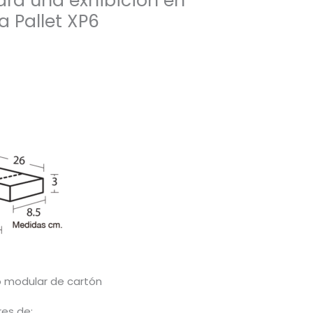
ara una exhibición en
a Pallet XP6
o modular de cartón
res de: