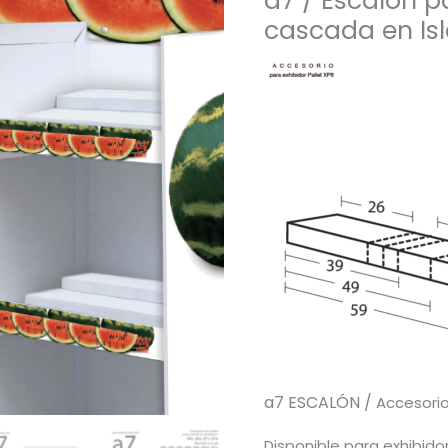
a7 / Escalón p
cascada en Isl
a7 ESCALÓN /
Accesori
Disponible para exhibido