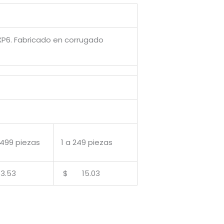
 XP6. Fabricado en corrugado
 499 piezas
1 a 249 piezas
.53
$ 15.03