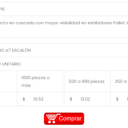
XP6
cto en cascada con mayor visibilidad en exhibidores Pallet
RIO a7 ESCALÓN
UNITARIO
1000 piezas o
500 a 999 piezas
250 a
más
$ 10.52
$ 12.02
$ 13