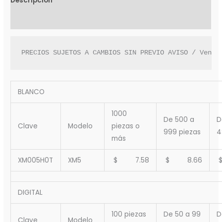
Descripción
Valoraciones (0)
PRECIOS SUJETOS A CAMBIOS SIN PREVIO AVISO / Venta
BLANCO
1000
De 500 a
D
Clave
Modelo
piezas o
999 piezas
4
más
XM005H0T
XM5
$ 7.58
$ 8.66
DIGITAL
100 piezas
De 50 a 99
D
Clave
Modelo