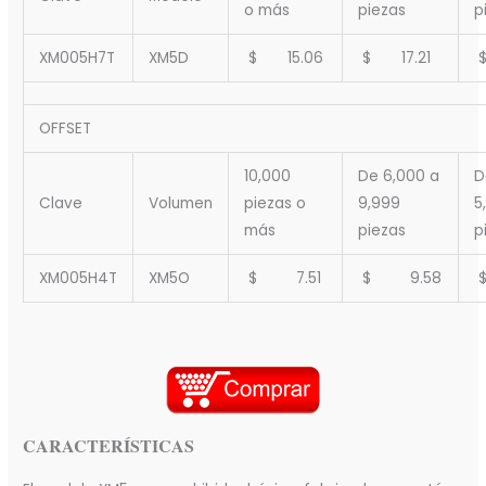
o más
piezas
p
XM005H7T
XM5D
$ 15.06
$ 17.21
$
OFFSET
10,000
De 6,000 a
D
Clave
Volumen
piezas o
9,999
5
más
piezas
p
XM005H4T
XM5O
$ 7.51
$ 9.58
$
CARACTERÍSTICAS