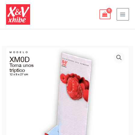
Ir
al
contenido