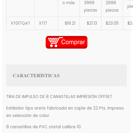
o más
3999
2999
pi
piezas
piezas
XT017Q4T
XT17
$19.21
$21.13
$23.05
$2
CARACTERÍSTICAS
TIRA DE IMPULSO DE 8 CANASTILLAS IMPRESIÓN OFFSET
Exhibidor tipo arete fabricada en caple de 22 Pts. impreso
en selección de color.
8 canastillas de PVC cristal calibre 10.