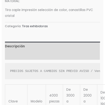
MATERIAL:
Tira caple impresión selección de color, canastillas PVC
cristal
Categoría:
Tiras exhibidoras
Descripción
Valoraciones (0)
PRECIOS SUJETOS A CAMBIOS SIN PREVIO AVISO / Venta
De
De
De
4000
3000
2000
10
Clave
Modelo
piezas
a
a
19