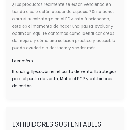
¿Tus productos realmente se están vendiendo en
VENTA:
tienda o solo están ocupando espacio? Si no tienes
Optimiza
clara si tu estrategia en el PDV está funcionando,
tu
este es el momento de hacer una pausa, evaluar y
Estrategia
optimizar. Aquí te contamos cómo identificar áreas
y
de mejora y cómo una solución práctica y accesible
Multiplica
puede ayudarte a destacar y vender más.
tus
Resultados
Leer más »
Branding
,
Ejecución en el punto de venta
,
Estrategias
para el punto de venta
,
Material POP y exhibidores
de cartón
EXHIBIDORES
SUSTENTABLES:
EXHIBIDORES SUSTENTABLES:
Clave