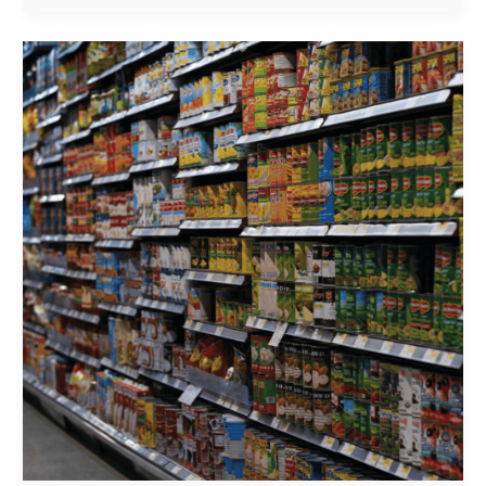
¿CÓMO
EL
TRADE
MARKETING
IMPULSA
TU
PRODUCTO
EN
EL
PUNTO
DE
VENTA?