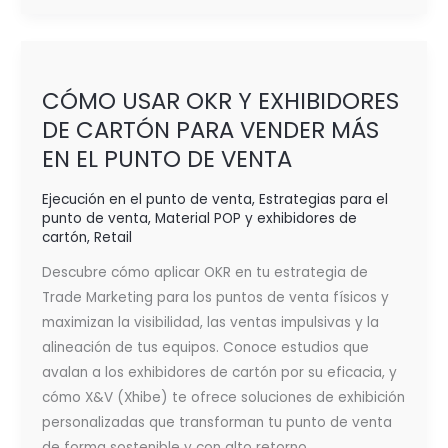
CÓMO
USAR
CÓMO USAR OKR Y EXHIBIDORES
OKR
DE CARTÓN PARA VENDER MÁS
Y
EN EL PUNTO DE VENTA
EXHIBIDORES
DE
Ejecución en el punto de venta
,
Estrategias para el
CARTÓN
punto de venta
,
Material POP y exhibidores de
PARA
cartón
,
Retail
VENDER
Descubre cómo aplicar OKR en tu estrategia de
MÁS
Trade Marketing para los puntos de venta físicos y
EN
maximizan la visibilidad, las ventas impulsivas y la
EL
alineación de tus equipos. Conoce estudios que
PUNTO
avalan a los exhibidores de cartón por su eficacia, y
DE
cómo X&V (Xhibe) te ofrece soluciones de exhibición
VENTA
personalizadas que transforman tu punto de venta
de forma sostenible y con alto retorno.