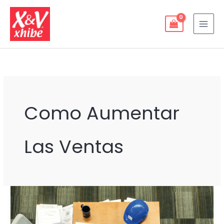
Ir
al
contenido
Como Aumentar
Las Ventas
PLANEACIÓN
ESTRATÉGICA
PARA