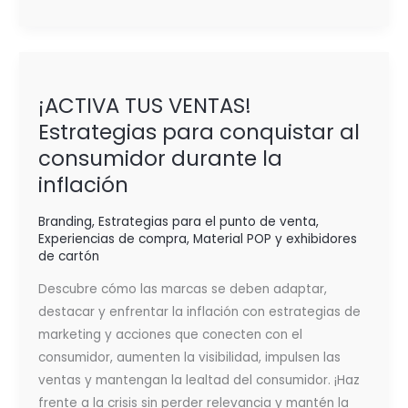
¡ACTIVA
TUS
¡ACTIVA TUS VENTAS!
VENTAS!
Estrategias para conquistar al
Estrategias
consumidor durante la
para
conquistar
inflación
al
consumidor
Branding
,
Estrategias para el punto de venta
,
Experiencias de compra
,
Material POP y exhibidores
durante
de cartón
la
Descubre cómo las marcas se deben adaptar,
inflación
destacar y enfrentar la inflación con estrategias de
marketing y acciones que conecten con el
consumidor, aumenten la visibilidad, impulsen las
ventas y mantengan la lealtad del consumidor. ¡Haz
frente a la crisis sin perder relevancia y mantén la