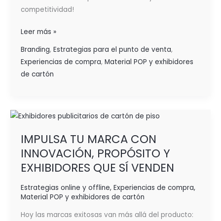
competitividad!
Leer más »
Branding
,
Estrategias para el punto de venta
,
Experiencias de compra
,
Material POP y exhibidores
de cartón
IMPULSA
TU
IMPULSA TU MARCA CON
MARCA
INNOVACIÓN, PROPÓSITO Y
CON
INNOVACIÓN,
EXHIBIDORES QUE SÍ VENDEN
PROPÓSITO
Estrategias online y offline
,
Experiencias de compra
,
Y
Material POP y exhibidores de cartón
EXHIBIDORES
QUE
Hoy las marcas exitosas van más allá del producto: