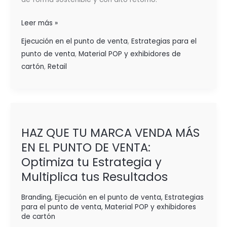
Leer más »
Ejecución en el punto de venta
,
Estrategias para el
punto de venta
,
Material POP y exhibidores de
cartón
,
Retail
HAZ
QUE
HAZ QUE TU MARCA VENDA MÁS
TU
EN EL PUNTO DE VENTA:
MARCA
Optimiza tu Estrategia y
VENDA
MÁS
Multiplica tus Resultados
EN
EL
Branding
,
Ejecución en el punto de venta
,
Estrategias
para el punto de venta
,
Material POP y exhibidores
PUNTO
de cartón
DE