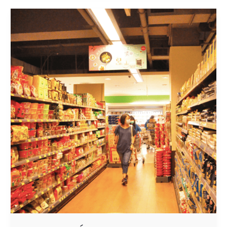
INNOVACIÓN
EN
EL
PUNTO
DE
VENTA:
Cómo
Destacar,
Vender
más
y
Enamorar
al
consumidor