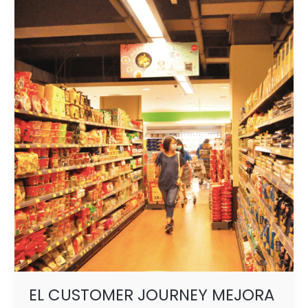
EL
CUSTOMER
JOURNEY
MEJORA
EL
PROCESO
DE
COMPRA
E
INCREMENTA
TUS VENTAS
EL CUSTOMER JOURNEY MEJORA