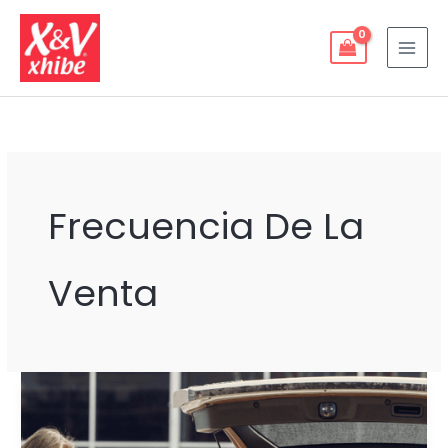
Ir
al
contenido
Frecuencia De La
Venta
FACTORES
CLAVE
PARA