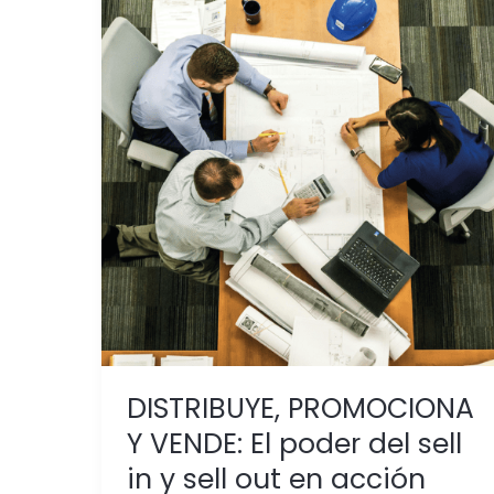
DISTRIBUYE,
PROMOCIONA
Y
VENDE:
El
poder
del
sell
in
y
sell
out
en
acción
DISTRIBUYE, PROMOCIONA
con
Y VENDE: El poder del sell
material
in y sell out en acción
pop