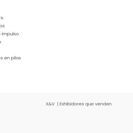
rs
os
 impulso
o
s en pilas
X&V | Exhibidores que venden