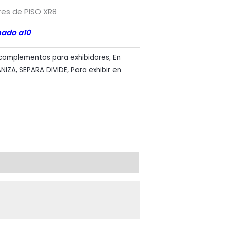
res de PISO XR8
mado a10
 complementos para exhibidores
,
En
NIZA, SEPARA DIVIDE
,
Para exhibir en