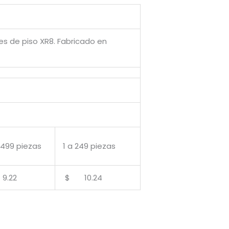
res de piso XR8. Fabricado en
 499 piezas
1 a 249 piezas
.22
$ 10.24