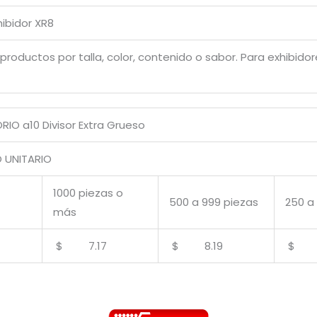
ibidor XR8
productos por talla, color, contenido o sabor. Para exhibido
RIO a10 Divisor Extra Grueso
UNITARIO
1000 piezas o
500 a 999 piezas
250 a
más
$ 7.17
$ 8.19
$ 9