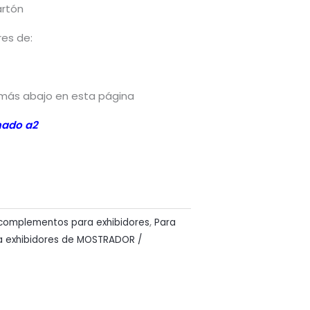
artón
res de:
más abajo en esta página
mado a2
 complementos para exhibidores
,
Para
a exhibidores de MOSTRADOR /