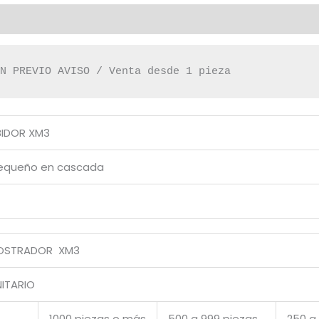
IN PREVIO AVISO / Venta desde 1 pieza
BIDOR XM3
pequeño en cascada
MOSTRADOR XM3
ITARIO
1000 piezas o más
500 a 999 piezas
250 a