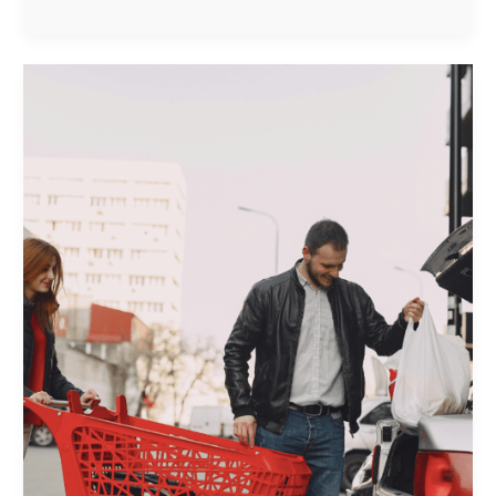
COMPORTAMIENTO
SOBRE
LOS
HÁBITOS
DE
CONSUMO
EN
EL
PDV