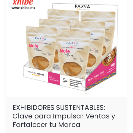
para
Impulsar
Ventas
y
Fortalecer
tu
Marca
EXHIBIDORES SUSTENTABLES:
Clave para Impulsar Ventas y
Fortalecer tu Marca