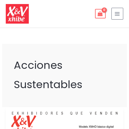
Ir
al
contenido
Acciones
Sustentables
EXHIBIDORES
SUSTENTABLES:
Clave