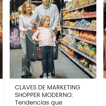
CLAVES
DE
MARKETING
SHOPPER
MODERNO:
Tendencias
que
transforman
el
punto
de
venta
CLAVES DE MARKETING
SHOPPER MODERNO:
Tendencias que