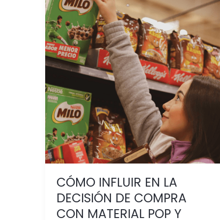
CÓMO
INFLUIR
EN
LA
DECISIÓN
DE
COMPRA
CON
MATERIAL
POP
Y
ESTRATEGIAS
DE
MARKETING
CÓMO INFLUIR EN LA
SHOPPER
DECISIÓN DE COMPRA
EFECTIVAS
CON MATERIAL POP Y