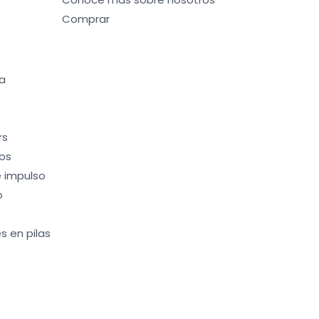
Comprar
a
rs
os
 impulso
o
s en pilas