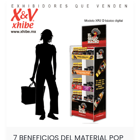
7
BENEFICIOS
DEL
MATERIAL
POP
Y
MARKETING
ESTRATÉGICO
PARA
EL
PDV
7 BENEFICIOS DEL MATERIAL POP