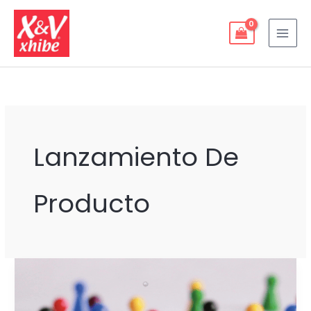
Ir
al
contenido
Lanzamiento De
Producto
6
BENEFICIOS
DE