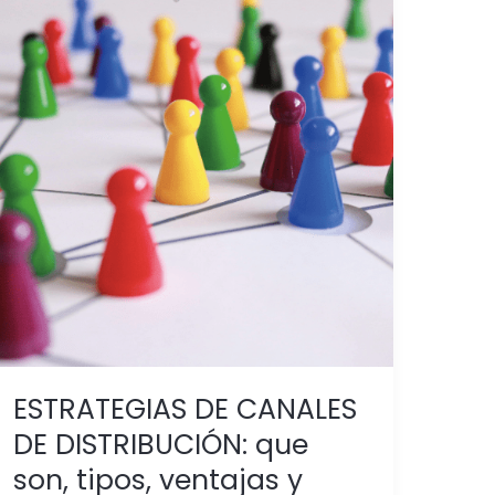
ESTRATEGIAS
DE
CANALES
DE
DISTRIBUCIÓN:
que
son,
tipos,
ventajas
y
desventajas
/
Distribución
Selectiva
ESTRATEGIAS DE CANALES
Parte
DE DISTRIBUCIÓN: que
1
son, tipos, ventajas y