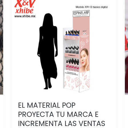
EL
MATERIAL
POP
PROYECTA
TU
MARCA
E
INCREMENTA
LAS
VENTAS
EN
EL PDV
EL MATERIAL POP
PROYECTA TU MARCA E
INCREMENTA LAS VENTAS