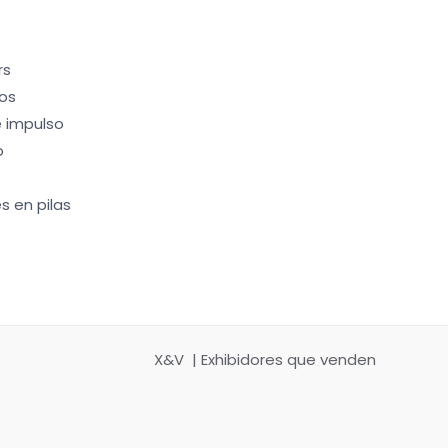
rs
os
 impulso
o
s en pilas
X&V | Exhibidores que venden