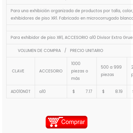
Para una exhibición organizada de productos por talla, color
exhibidores de piso XR1. Fabricado en microcorrugado blanc
Para exhibidor de piso XR1, ACCESORIO a10 Divisor Extra Gru
VOLUMEN DE COMPRA / PRECIO UNITARIO
1000
500 a 999
CLAVE
ACCESORIO
piezas o
piezas
más
AD010N0T
a10
$ 7.17
$ 8.19