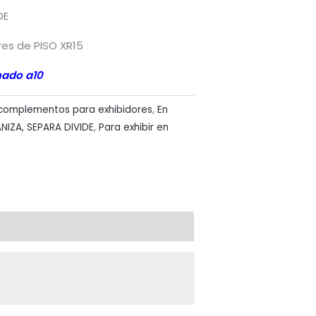
DE
res de PISO XR15
mado a10
 complementos para exhibidores
,
En
NIZA, SEPARA DIVIDE
,
Para exhibir en