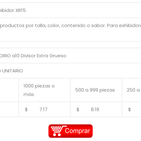
ibidor XR15
productos por talla, color, contenido o sabor. Para exhibidor
ORIO a10 Divisor Extra Grueso
UNITARIO
1000 piezas o
500 a 999 piezas
250 a
más
$ 7.17
$ 8.19
$ 9