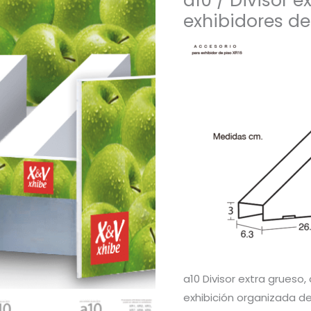
a10 / Divisor 
exhibidores de
a10 Divisor extra grueso
exhibición organizada d