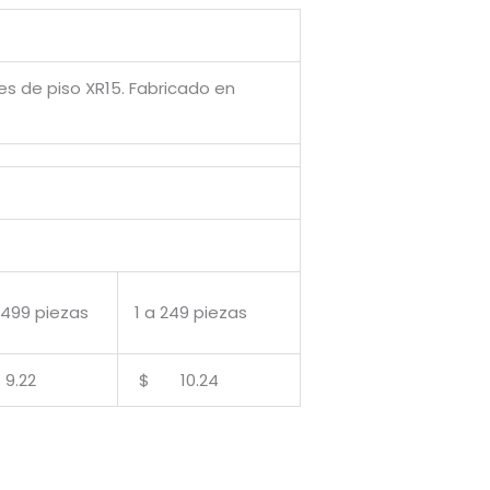
es de piso XR15. Fabricado en
 499 piezas
1 a 249 piezas
.22
$ 10.24