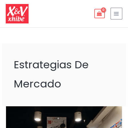
Ir
al
contenido
Estrategias De
Mercado
RENTABILIDAD
Y
POSICIONAMIENTO