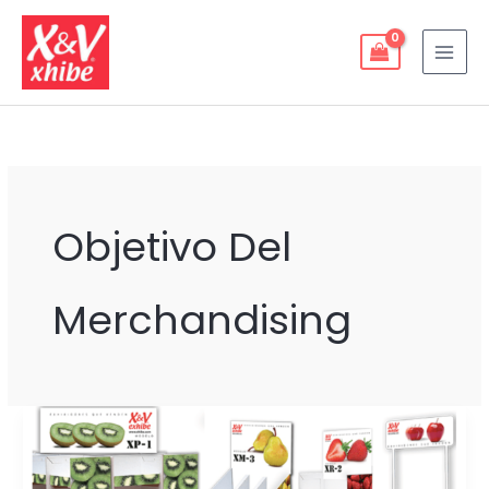
Ir
al
contenido
Objetivo Del
Merchandising
LOGRA
EXHIBICIONES
CORRECTAS