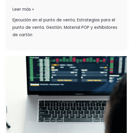
Leer más »
Ejecución en el punto de venta
,
Estrategias para el
punto de venta
,
Gestión
,
Material POP y exhibidores
de cartón
CLAVES
PARA
MEJORAR
LA
TASA
DE
CONVERSIÓN
EN
EL PDV