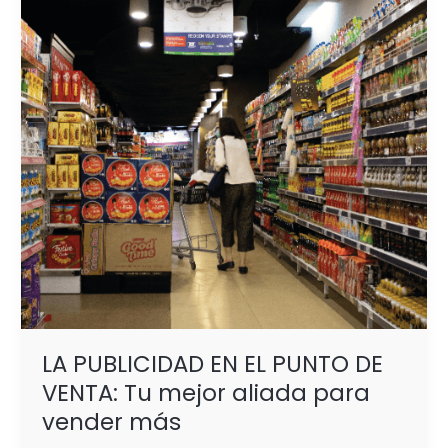
EL
PUNTO
DE
VENTA:
Tu
mejor
aliada
para
vender
más
LA PUBLICIDAD EN EL PUNTO DE
VENTA: Tu mejor aliada para
vender más