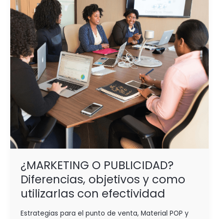
objetivos
y
como
utilizarlas
con efectividad
¿MARKETING O PUBLICIDAD?
Diferencias, objetivos y como
utilizarlas con efectividad
Estrategias para el punto de venta
,
Material POP y