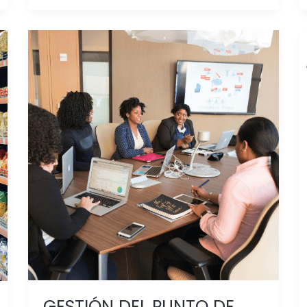
GESTIÓN
DEL
PUNTO
DE
VENTA:
Cómo
Incrementar
la
Eficiencia
y
Rentabilidad
del
PDV
GESTIÓN DEL PUNTO DE