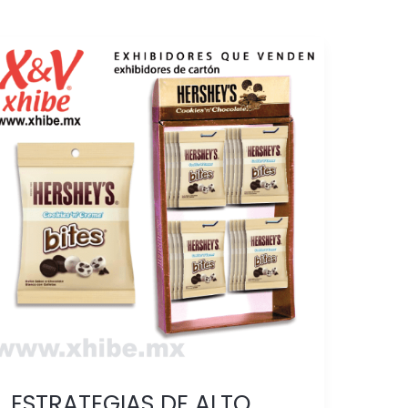
ESTRATEGIAS
DE
ALTO
IMPACTO
VISUAL
EN
PDV
PARA
INFLUIR
EN
LA
DECISIÓN
DE
COMPRA
ESTRATEGIAS DE ALTO