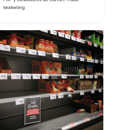
Marketing
EVITA
LA
RUPTURA
DE
STOCK:
MOTIVOS
Y
AFECTACIONES
PARA
LA
EMPRESA