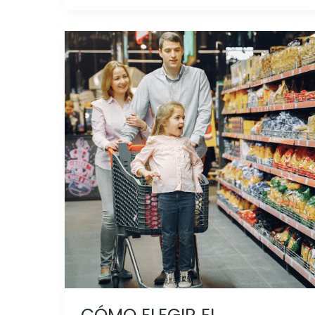
CÓMO
ELEGIR
EL
EXHIBIDOR
DE
CARTÓN
SEGÚN
LA
UBICACIÓN
EN
EL
PUNTO
DE
VENTA