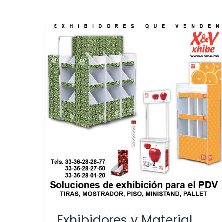
Exhibidores
y
Material
POP:
Soluciones
Probadas
para
Impulsar
Ventas
en
el
Punto
de
Venta
Exhibidores y Material