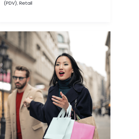
(PDV)
,
Retail
SAMPLING
EN
PUNTO
DE
VENTA:
La
Psicología
que
Impulsa
la
Compra