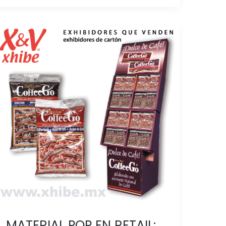
MATERIAL
POP
EN
RETAIL:
CUÁNDO
IMPULSA
VENTAS
Y
CÓMO
AUMENTAR
LA
ROTACIÓN
EN
PDV
MATERIAL POP EN RETAIL: