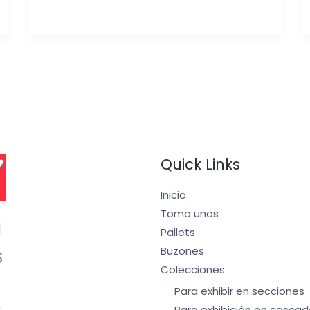
Quick Links
Inicio
Toma unos
I
Pallets
Buzones
S
Colecciones
Para exhibir en secciones
Para exhibición en cascad