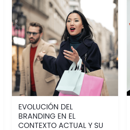
EVOLUCIÓN
DEL
BRANDING
EN
EL
CONTEXTO
ACTUAL
Y
SU
APLICACIÓN
PARA
EL
PDV
EVOLUCIÓN DEL
BRANDING EN EL
CONTEXTO ACTUAL Y SU