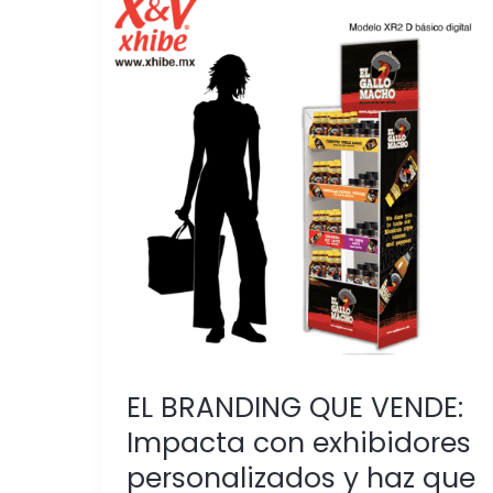
EL
BRANDING
QUE
VENDE:
Impacta
con
exhibidores
personalizados
y
haz
que
tu
marca
sea
EL BRANDING QUE VENDE:
inolvidable
Impacta con exhibidores
personalizados y haz que