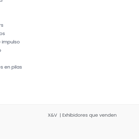
rs
os
 impulso
o
s en pilas
X&V | Exhibidores que venden