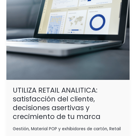
decisiones
asertivas
y
crecimiento
de
tu
marca
UTILIZA RETAIL ANALITICA:
satisfacción del cliente,
decisiones asertivas y
crecimiento de tu marca
Gestión
,
Material POP y exhibidores de cartón
,
Retail