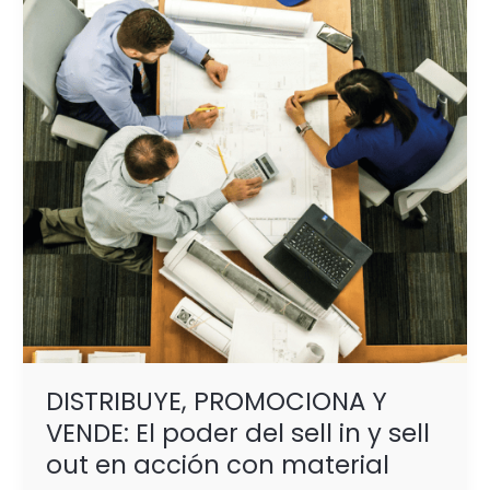
VENDE:
El
poder
del
sell
in
y
sell
out
en
acción
con
material
pop
DISTRIBUYE, PROMOCIONA Y
VENDE: El poder del sell in y sell
out en acción con material