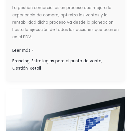
La gestión comercial es un proceso que mejora la
experiencia de compra, optimiza las ventas y la
rentabilidad dicho proceso va desde la planeación
hasta la ejecución de todas las acciones que ocurren
en el PDV.
Leer más »
Branding
,
Estrategias para el punto de venta
,
Gestión
,
Retail
UTILIZA
RETAIL
ANALITICA:
satisfacción
del
cliente,