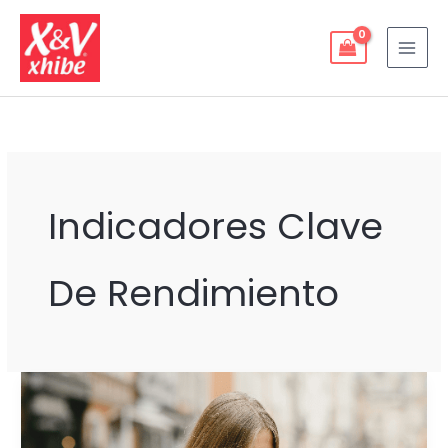
Ir
al
contenido
Indicadores Clave
De Rendimiento
DESCUBRE
COMO
LA