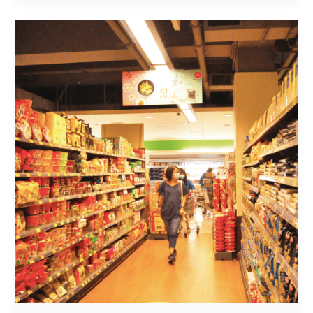
INDICADORES
CLAVE
DE
RENDIMIENTO
(KPI)
ESPECÍFICOS
PARA
LAS
TIENDAS
FÍSICAS
O
TRADICIONALES