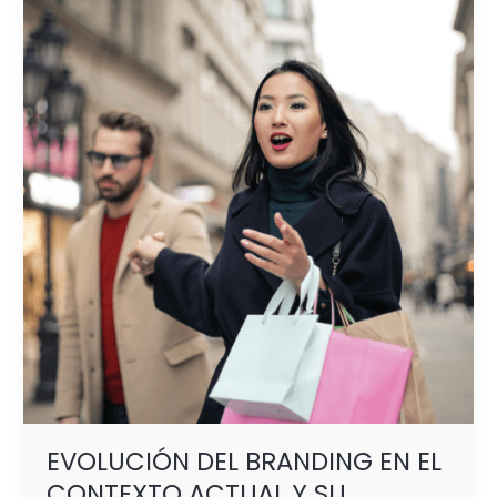
DEL
BRANDING
EN
EL
CONTEXTO
ACTUAL
Y
SU
APLICACIÓN
PARA
EL
PDV
EVOLUCIÓN DEL BRANDING EN EL
CONTEXTO ACTUAL Y SU