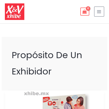
Ir
al
contenido
Propósito De Un
Exhibidor
IMPULSA
TU
MARCA