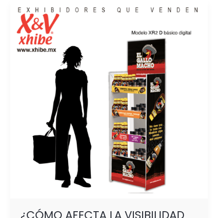
¿CÓMO
AFECTA
LA
VISIBILIDAD
DEL
PRODUCTO
EN
EL
PDV,
EL
CRECIMIENTO
DE
TU
MARCA?
¿CÓMO AFECTA LA VISIBILIDAD