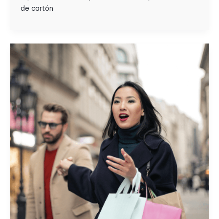
de cartón
EVOLUCIÓN
DEL
BRANDING
EN
EL
CONTEXTO
ACTUAL
Y
SU
APLICACIÓN
PARA
EL
PDV