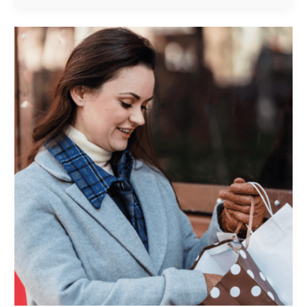
EL
VALOR
DEL
CLIENTE
Y
7
OPORTUNIDADES
CLAVE
DE
CRECIMIENTO