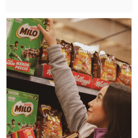
MODIFICA
LA
PERCEPCIÓN
DEL
CONSUMIDOR
Y
LOGRA
UNA
MARCA
RELEVANTE