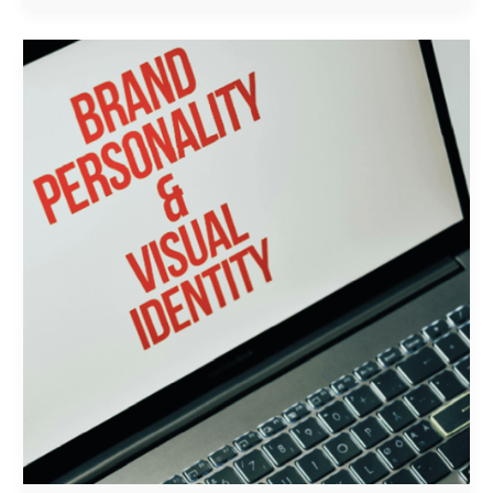
IDENTIDAD
DE
MARCA
Y BRANDING:
LA
CLAVE
PARA
EL
ÉXITO