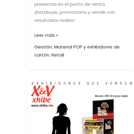
presencia en el punto de venta.
¡Distribuye, promociona y vende con
resultados reales!
Leer más »
Gestión
,
Material POP y exhibidores de
cartón
,
Retail
¿CÓMO
AFECTA
LA
VISIBILIDAD
DEL
PRODUCTO