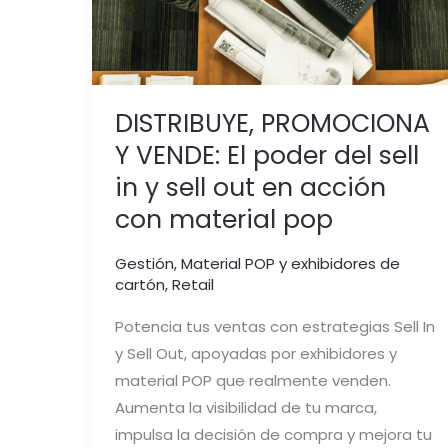
sell
out
en
acción
DISTRIBUYE, PROMOCIONA
con
Y VENDE: El poder del sell
material
in y sell out en acción
pop
con material pop
Gestión
,
Material POP y exhibidores de
cartón
,
Retail
Potencia tus ventas con estrategias Sell In
y Sell Out, apoyadas por exhibidores y
material POP que realmente venden.
Aumenta la visibilidad de tu marca,
impulsa la decisión de compra y mejora tu