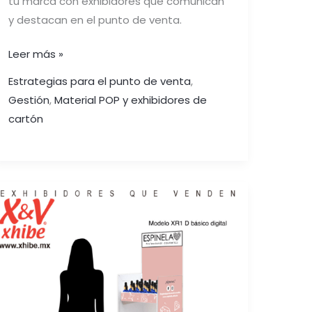
tu marca con exhibidores que comunican
y destacan en el punto de venta.
Leer más »
Estrategias para el punto de venta
,
Gestión
,
Material POP y exhibidores de
cartón
MEJORA
LA
RENTABILIDAD
DE
TUS
PRODUCTOS