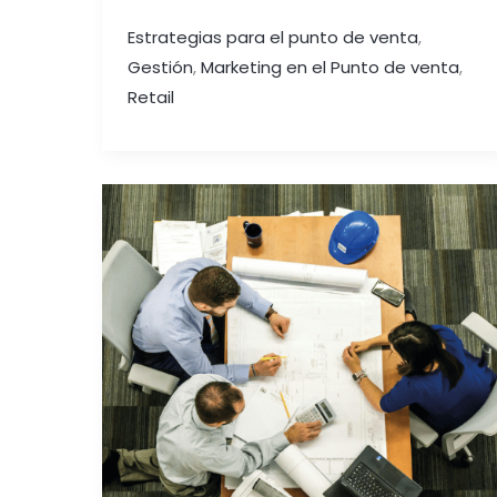
Estrategias para el punto de venta
,
Gestión
,
Marketing en el Punto de venta
,
Retail
DISTRIBUYE,
PROMOCIONA
Y
VENDE:
El
poder
del
sell
in
y