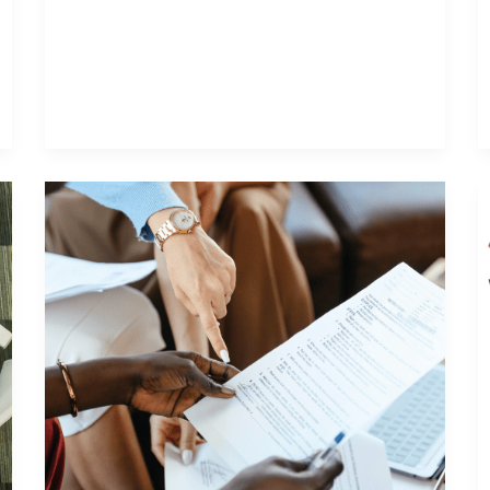
ESTRATEGIAS
DE
MARKETING
ACERTADAS
CON
ANÁLISIS
DAFO
Y CAME