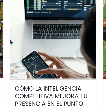
CÓMO
LA
INTELIGENCIA
COMPETITIVA
MEJORA
TU
PRESENCIA
EN
EL
PUNTO
DE
VENTA
CÓMO LA INTELIGENCIA
COMPETITIVA MEJORA TU
PRESENCIA EN EL PUNTO