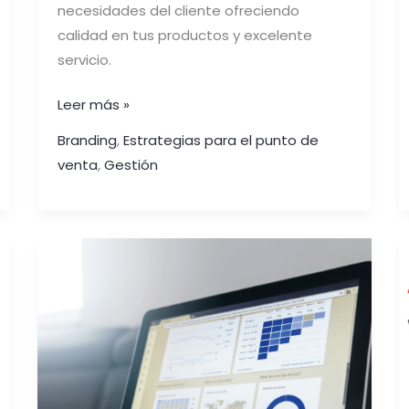
necesidades del cliente ofreciendo
calidad en tus productos y excelente
servicio.
Leer más »
Branding
,
Estrategias para el punto de
venta
,
Gestión
UTILIZA
RETAIL
ANALITICA:
satisfacción
del
cliente,