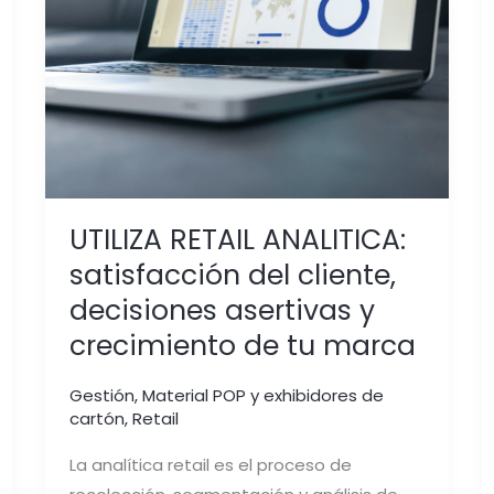
decisiones
asertivas
y
crecimiento
de
tu
marca
UTILIZA RETAIL ANALITICA:
satisfacción del cliente,
decisiones asertivas y
crecimiento de tu marca
Gestión
,
Material POP y exhibidores de
cartón
,
Retail
La analítica retail es el proceso de