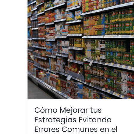
Cómo
Mejorar
tus
Estrategias
Evitando
Errores
Comunes
en
el
Merchandising
y
el
Trade
Marketing
Cómo Mejorar tus
Estrategias Evitando
Errores Comunes en el