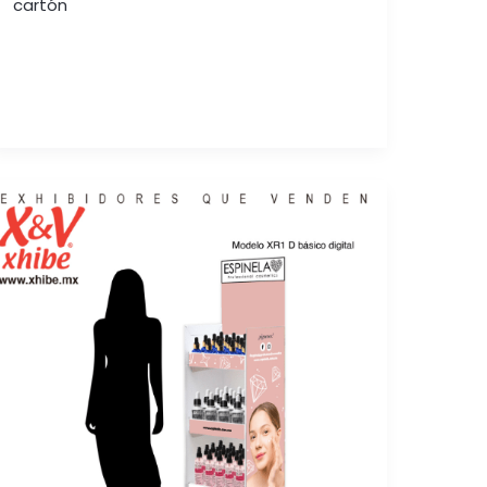
cartón
EL
IMPACTO
DE
LOS
MENSAJES
VISUALES
EN
LA
DECISIÓN
DE