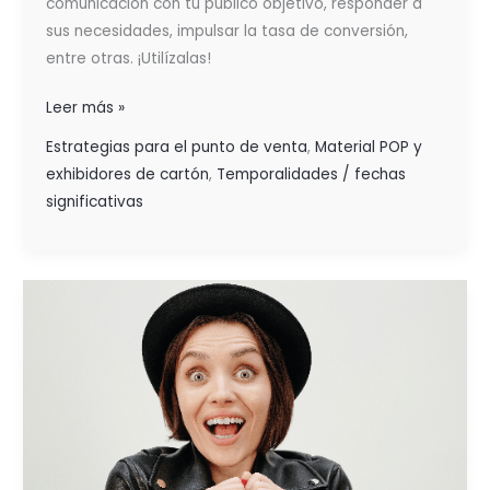
comunicación con tu público objetivo, responder a
sus necesidades, impulsar la tasa de conversión,
entre otras. ¡Utilízalas!
Leer más »
Estrategias para el punto de venta
,
Material POP y
exhibidores de cartón
,
Temporalidades / fechas
significativas
INFLUENCIA
DE
LAS
ESTRATEGIAS
EN
LOS
HÁBITOS
DE COMPRA