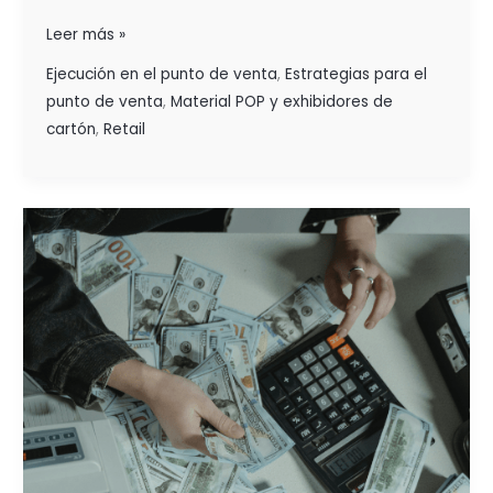
Leer más »
Ejecución en el punto de venta
,
Estrategias para el
punto de venta
,
Material POP y exhibidores de
cartón
,
Retail
GENERA
MÁS
VENTAS
Y
MULTIPLICA
TUS
GANANCIAS EN
EL
PDV