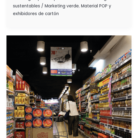
sustentables / Marketing verde
,
Material POP y
exhibidores de cartón
IMPULSA
TUS
VENTAS
CON
TRADE
MARKETING
Y
EXHIBIDORES
DE
CARTÓN
DE
ALTO
IMPACTO