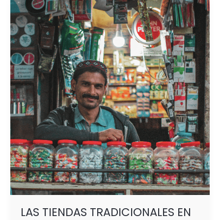
LAS
TIENDAS
TRADICIONALES
EN
MÉXICO:
UN
CANAL
CLAVE
PARA
EMPRENDEDORES
Y
PYMES
LAS TIENDAS TRADICIONALES EN