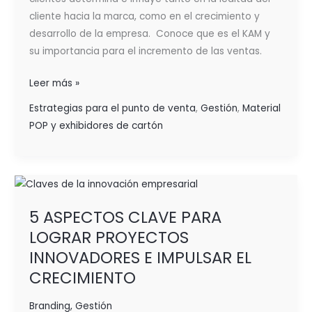
EN
cliente hacia la marca, como en el crecimiento y
LOS
desarrollo de la empresa. Conoce que es el KAM y
PDV FÍSICOS
su importancia para el incremento de las ventas.
Leer más »
Estrategias para el punto de venta
,
Gestión
,
Material
POP y exhibidores de cartón
5
ASPECTOS
5 ASPECTOS CLAVE PARA
CLAVE
LOGRAR PROYECTOS
PARA
LOGRAR
INNOVADORES E IMPULSAR EL
PROYECTOS
CRECIMIENTO
INNOVADORES
E
Branding
,
Gestión