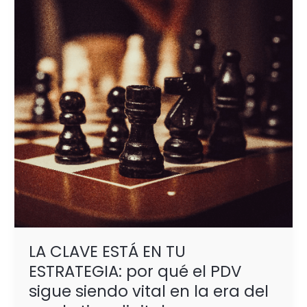
EN
TU
ESTRATEGIA:
por
qué
el
PDV
sigue
siendo
vital
en
la
era
del
LA CLAVE ESTÁ EN TU
marketing
digital
ESTRATEGIA: por qué el PDV
sigue siendo vital en la era del