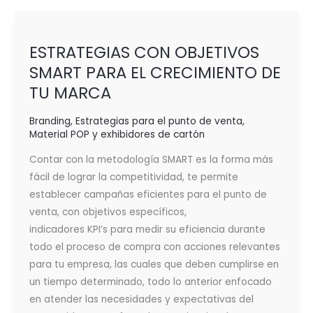
ESTRATEGIAS
CON
ESTRATEGIAS CON OBJETIVOS
OBJETIVOS
SMART PARA EL CRECIMIENTO DE
SMART
TU MARCA
PARA
EL
Branding
,
Estrategias para el punto de venta
,
CRECIMIENTO
Material POP y exhibidores de cartón
DE
TU MARCA
Contar con la metodología SMART es la forma más
fácil de lograr la competitividad, te permite
establecer campañas eficientes para el punto de
venta, con objetivos específicos,
indicadores KPI’s para medir su eficiencia durante
todo el proceso de compra con acciones relevantes
para tu empresa, las cuales que deben cumplirse en
un tiempo determinado, todo lo anterior enfocado
en atender las necesidades y expectativas del