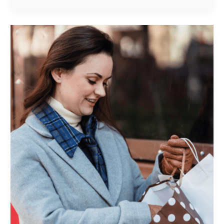
EL
VALOR
DEL
CLIENTE
Y
7
OPORTUNIDADES
CLAVE
DE
CRECIMIENTO