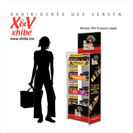
¿CÓMO
AFECTA
LA
VISIBILIDAD
DEL
PRODUCTO
EN
EL
PDV,
EL
CRECIMIENTO
DE
TU
MARCA?