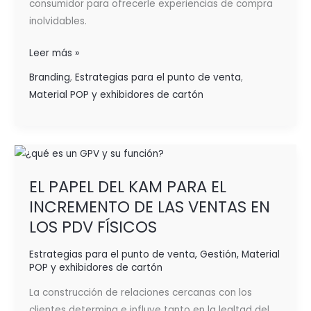
consumidor para ofrecerle experiencias de compra
inolvidables.
Leer más »
Branding
,
Estrategias para el punto de venta
,
Material POP y exhibidores de cartón
EL
PAPEL
EL PAPEL DEL KAM PARA EL
DEL
INCREMENTO DE LAS VENTAS EN
KAM
PARA
LOS PDV FÍSICOS
EL
Estrategias para el punto de venta
,
Gestión
,
Material
INCREMENTO
POP y exhibidores de cartón
DE
LAS
La construcción de relaciones cercanas con los
VENTAS
clientes determina e influye tanto en la lealtad del