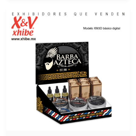
EL
MATERIAL
POP:
OPORTUNIDAD
DE
CRECIMIENTO
Y
POSICIONAMIENTO
PARA
LAS
PyMES