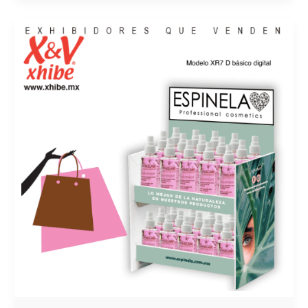
EL
RECONOCIMIENTO
Y
EL
POSICIONAMIENTO
SON
CLAVES
PARA
EL
ÉXITO
DE
LA MARCA