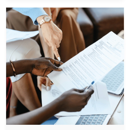
ESTRATEGIAS
DE
MARKETING
ACERTADAS
CON
ANÁLISIS
DAFO
Y CAME