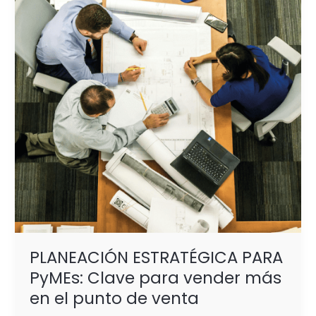
PyMEs:
Clave
para
vender
más
en
el
punto
de
venta
PLANEACIÓN ESTRATÉGICA PARA
PyMEs: Clave para vender más
en el punto de venta