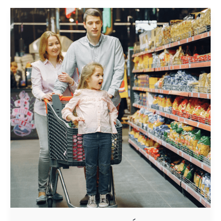
PILARES
DE
OPERACIÓN
DEL
TRADE
MARKETING
EN
EL
PUNTO
DE VENTA