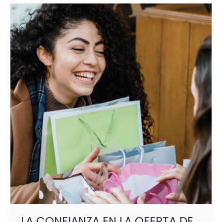
LA
CONFIANZA
EN
LA
OFERTA
DE
VALOR
FORTALECE
LA
LEALTAD
LA CONFIANZA EN LA OFERTA DE