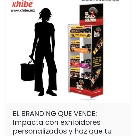
VENDE:
Impacta
con
exhibidores
personalizados
y
haz
que
tu
marca
sea
inolvidable
EL BRANDING QUE VENDE:
Impacta con exhibidores
personalizados y haz que tu