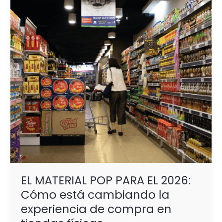
PARA
EL
2026:
Cómo
está
cambiando
la
experiencia
de
compra
en
tiendas
físicas
EL MATERIAL POP PARA EL 2026:
Cómo está cambiando la
experiencia de compra en