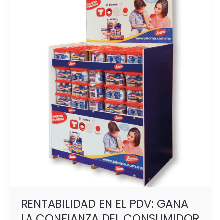
EN
EL
PDV:
GANA
LA
CONFIANZA
DEL
CONSUMIDOR
Y
POTENCIA
TU
MARCA
RENTABILIDAD EN EL PDV: GANA
LA CONFIANZA DEL CONSUMIDOR