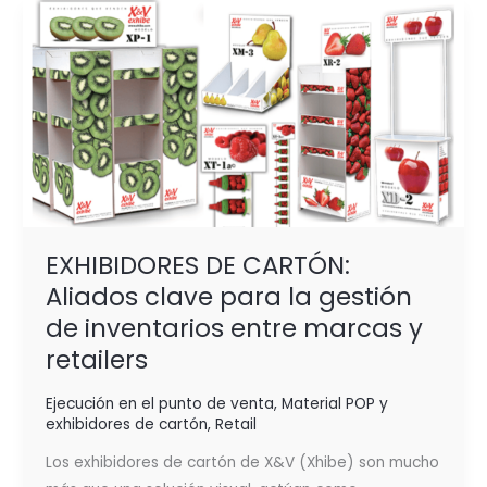
EXHIBIDORES
DE
CARTÓN:
Aliados
clave
para
la
gestión
de
inventarios
EXHIBIDORES DE CARTÓN:
entre
Aliados clave para la gestión
marcas
de inventarios entre marcas y
y
retailers
retailers
Ejecución en el punto de venta
,
Material POP y
exhibidores de cartón
,
Retail
Los exhibidores de cartón de X&V (Xhibe) son mucho