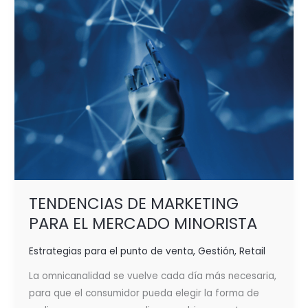
MINORISTA
TENDENCIAS DE MARKETING
PARA EL MERCADO MINORISTA
Estrategias para el punto de venta
,
Gestión
,
Retail
La omnicanalidad se vuelve cada día más necesaria,
para que el consumidor pueda elegir la forma de