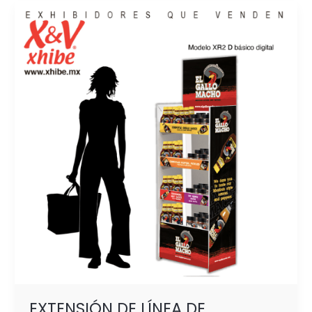
EXTENSIÓN
DE
LÍNEA
DE
PRODUCTOS:
CÓMO
ATRAER
MÁS
CLIENTES
Y
FORTALECER
TU
MARCA
EXTENSIÓN DE LÍNEA DE