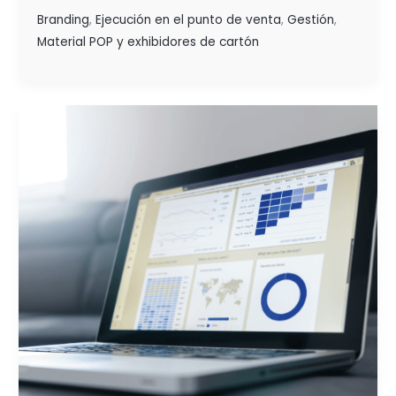
Branding
,
Ejecución en el punto de venta
,
Gestión
,
Material POP y exhibidores de cartón
UTILIZA
RETAIL
ANALITICA:
satisfacción
del
cliente,
decisiones
asertivas
y
crecimiento
de
tu
marca