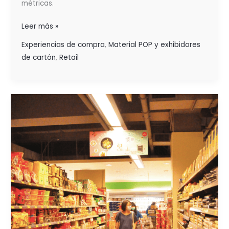
métricas.
Leer más »
Experiencias de compra
,
Material POP y exhibidores
de cartón
,
Retail
INDICADORES
CLAVE
DE
RENDIMIENTO
(KPI)
ESPECÍFICOS
PARA
LAS
TIENDAS
FÍSICAS
O