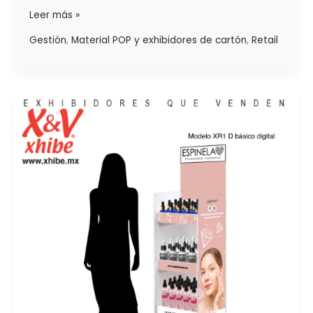
Leer más »
Gestión
,
Material POP y exhibidores de cartón
,
Retail
MEJORA
LA
RENTABILIDAD
DE
TUS
PRODUCTOS
EN
EL
PUNTO
DE
VENTA