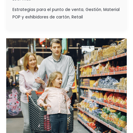
Estrategias para el punto de venta
,
Gestión
,
Material
POP y exhibidores de cartón
,
Retail
PILARES
DE
OPERACIÓN
DEL
TRADE
MARKETING
EN
EL
PUNTO
DE VENTA