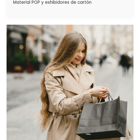
Material POP y exhibidores de cartón
DESCUBRE
COMO
LA
EXPERIENCIA
DEL
CLIENTE
INFLUYE
EN
EL
ROI
(ROX)
EN
EL PDV