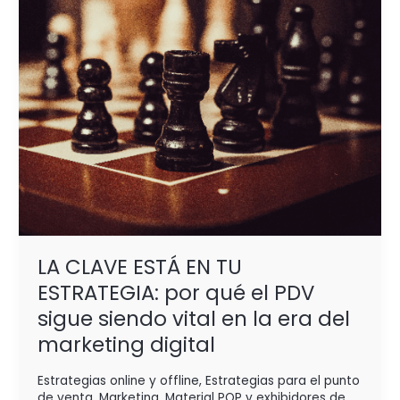
por
qué
el
PDV
sigue
siendo
vital
en
la
era
del
LA CLAVE ESTÁ EN TU
marketing
digital
ESTRATEGIA: por qué el PDV
sigue siendo vital en la era del
marketing digital
Estrategias online y offline
,
Estrategias para el punto
de venta
,
Marketing
,
Material POP y exhibidores de