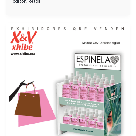
cartón
,
Retail
EL
RECONOCIMIENTO
Y
EL
POSICIONAMIENTO
SON
CLAVES
PARA
EL
ÉXITO
DE
LA MARCA