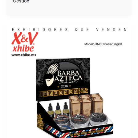
Gestión
EL
MATERIAL
POP:
OPORTUNIDAD
DE
CRECIMIENTO
Y
POSICIONAMIENTO
PARA
LAS
PyMES