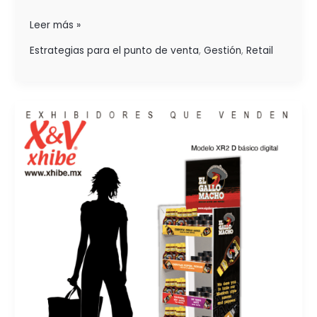
Leer más »
Estrategias para el punto de venta
,
Gestión
,
Retail
¿CÓMO
AFECTA
LA
VISIBILIDAD
DEL
PRODUCTO
EN
EL
PDV,
EL
CRECIMIENTO
DE