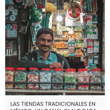
TIENDAS
TRADICIONALES
EN
MÉXICO:
UN
CANAL
CLAVE
PARA
EMPRENDEDORES
Y
PYMES
LAS TIENDAS TRADICIONALES EN