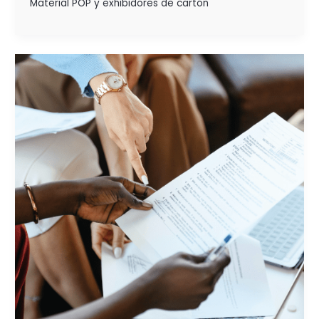
Material POP y exhibidores de cartón
ESTRATEGIAS
DE
MARKETING
ACERTADAS
CON
ANÁLISIS
DAFO
Y CAME